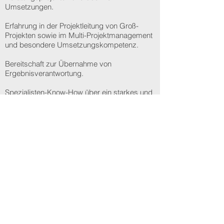
Umsetzungen.
Erfahrung in der Projektleitung von Groß-
Projekten sowie im Multi-Projektmanagement
und b
esondere Umsetzungskompetenz.
Bereitschaft zur Übernahme von
Ergebnisverantwortung.
Spezialisten-Know-How über ein starkes und
langjährig bekanntes Netzwerk
freier/eigenständiger Unternehmen ist
vorhanden.
Wir freuen uns auf Sie!
Ihr Partner für Einkauf, IT und Projekt Mana