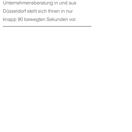
Unternehmensberatung in und aus
Düsseldorf stellt sich Ihnen in nur
knapp 90 bewegten Sekunden vor.
2021
Die TWE Consulting (UG Version)
In a nutshell...